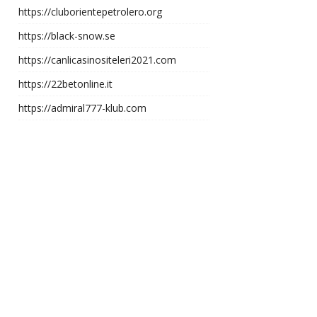
https://cluborientepetrolero.org
https://black-snow.se
https://canlicasinositeleri2021.com
https://22betonline.it
https://admiral777-klub.com