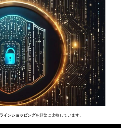
ラインショッピング
を頻繁に比較しています。