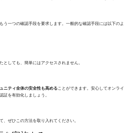
もう一つの確認手段を要求します。一般的な確認手段には以下のよ
たとしても、簡単にはアクセスされません。
ュニティ全体の安全性も高める
ことができます。安心してオンライ
認証を有効化しましょう。
て、ぜひこの方法を取り入れてください。