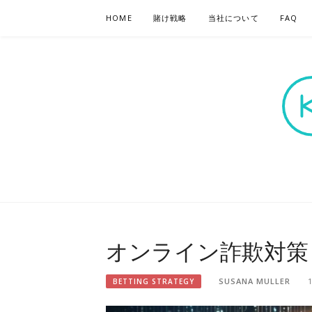
Skip
HOME
賭け戦略
当社について
FAQ
to
content
KOBE-SFF.C
オンライン詐欺対策
SUSANA MULLER
BETTING STRATEGY