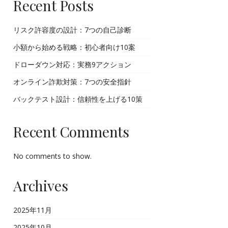
Recent Posts
リスク許容度の設計：7つの自己診断
小額から始める戦略：初心者向け10案
ドローダウン対応：実務9アクション
オンライン詐欺対策：7つの安全指針
バックテスト設計：信頼性を上げる10策
Recent Comments
No comments to show.
Archives
2025年11月
2025年10月