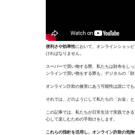
便利さや効率性
において、オンラインショッピ
ければなりません。
スーパーで買い物する際、私たちは財布をしっ
ンラインで買い物をする際も、デジタルの「財
オンライン詐欺の被害にあう可能性は誰にでも
それでは、どのようにして私たちの「お金」と
この記事では、私たちが日常生活で実践できる
心して楽しむための手助けをします。
これらの指針を活用し、オンライン詐欺の危険