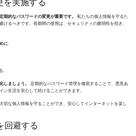
更を実施する
定期的なパスワードの変更が重要です。
私たちの個人情報を守るた
避けるべきです。長期間の使用は、セキュリティの脆弱性を招き、
めに
:
。
る。
化しましょう。
定期的なパスワード管理を徹底することで、悪意あ
イン生活を安心して続けることができます。
大切な個人情報を守ることができ、安心してインターネットを楽し
を回避する