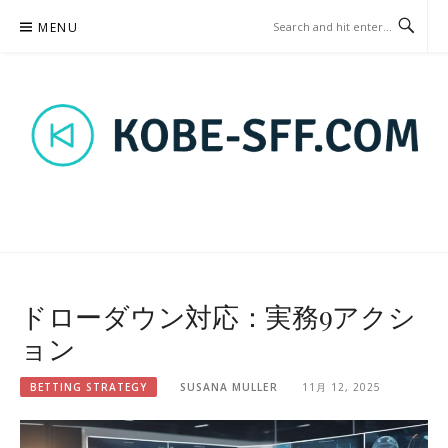
Skip
MENU
to
content
KOBE-SFF.COM – BETTING
STRATEGY
ドローダウン対応：実務9アクシ
ョン
BETTING STRATEGY
SUSANA MULLER
11月 12, 2025