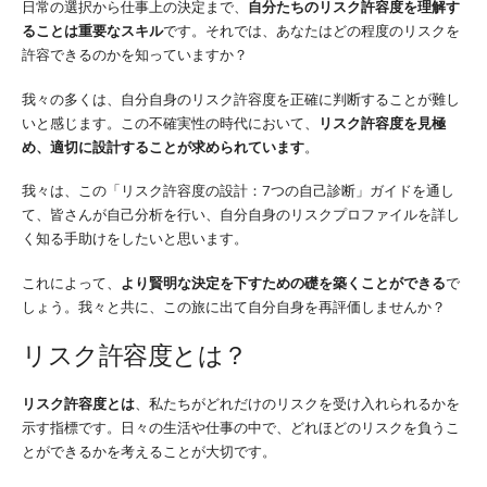
日常の選択から仕事上の決定まで、
自分たちのリスク許容度を理解す
ることは重要なスキル
です。それでは、あなたはどの程度のリスクを
許容できるのかを知っていますか？
我々の多くは、自分自身のリスク許容度を正確に判断することが難し
いと感じます。この不確実性の時代において、
リスク許容度を見極
め、適切に設計することが求められています
。
我々は、この「リスク許容度の設計：7つの自己診断」ガイドを通し
て、皆さんが自己分析を行い、自分自身のリスクプロファイルを詳し
く知る手助けをしたいと思います。
これによって、
より賢明な決定を下すための礎を築くことができる
で
しょう。我々と共に、この旅に出て自分自身を再評価しませんか？
リスク許容度とは？
リスク許容度とは
、私たちがどれだけのリスクを受け入れられるかを
示す指標です。日々の生活や仕事の中で、どれほどのリスクを負うこ
とができるかを考えることが大切です。