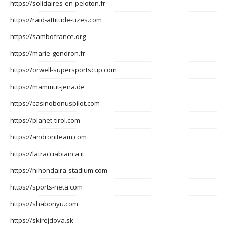
https://solidaires-en-peloton.fr
https://raid-attitude-uzes.com
https://sambofrance.org
https://marie-gendron.fr
https://orwell-supersportscup.com
https://mammut-jena.de
https://casinobonuspilot.com
https://planet-tirol.com
https://androniteam.com
https://latracciabianca.it
https://nihondaira-stadium.com
https://sports-neta.com
https://shabonyu.com
https://skirejdova.sk