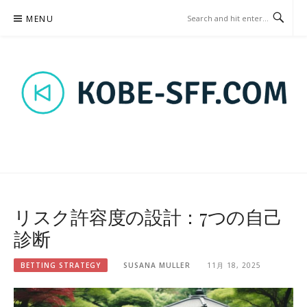
Skip
MENU
to
content
KOBE-SFF.COM – BETTING
STRATEGY
リスク許容度の設計：7つの自己
診断
BETTING STRATEGY
SUSANA MULLER
11月 18, 2025