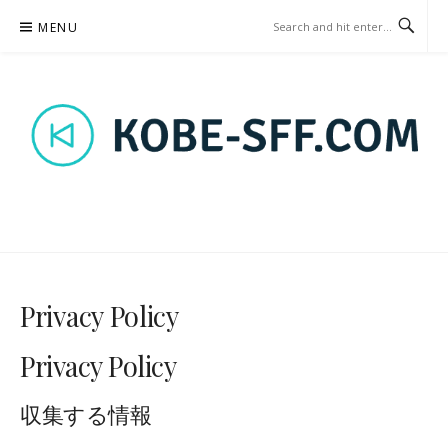
Skip
MENU
to
content
KOBE-SFF.COM – BETTING
STRATEGY
Privacy Policy
Privacy Policy
収集する情報