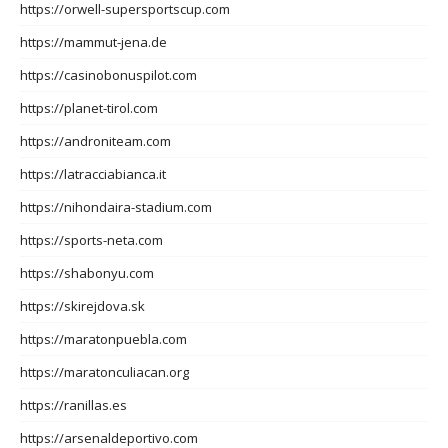
https://orwell-supersportscup.com
https://mammut-jena.de
https://casinobonuspilot.com
https://planet-tirol.com
https://androniteam.com
https://latracciabianca.it
https://nihondaira-stadium.com
https://sports-neta.com
https://shabonyu.com
https://skirejdova.sk
https://maratonpuebla.com
https://maratonculiacan.org
https://ranillas.es
https://arsenaldeportivo.com