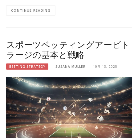
CONTINUE READING
スポーツベッティングアービト
ラージの基本と戦略
BETTING STRATEGY
SUSANA MULLER
10月 13, 2025