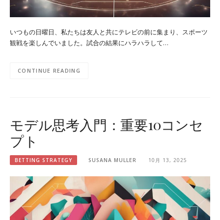
いつもの日曜日、私たちは友人と共にテレビの前に集まり、スポーツ
観戦を楽しんでいました。試合の結果にハラハラして…
CONTINUE READING
モデル思考入門：重要10コンセ
プト
BETTING STRATEGY
SUSANA MULLER
10月 13, 2025