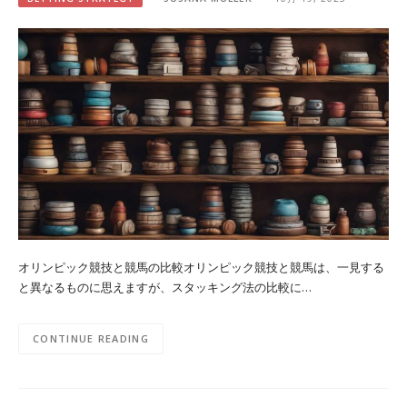
オリンピック競技と競馬の比較オリンピック競技と競馬は、一見する
と異なるものに思えますが、スタッキング法の比較に…
CONTINUE READING