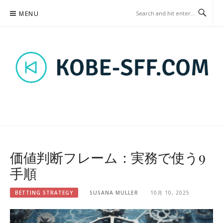
Skip
MENU
to
content
KOBE-SFF.COM – BETTING
STRATEGY
価値判断フレーム：実務で使う9
手順
BETTING STRATEGY
SUSANA MULLER
10月 10, 2025