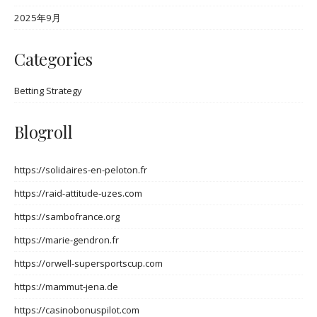
2025年9月
Categories
Betting Strategy
Blogroll
https://solidaires-en-peloton.fr
https://raid-attitude-uzes.com
https://sambofrance.org
https://marie-gendron.fr
https://orwell-supersportscup.com
https://mammut-jena.de
https://casinobonuspilot.com