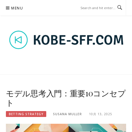
Skip
MENU
to
content
KOBE-SFF.COM – BETTING
STRATEGY
モデル思考入門：重要10コンセプ
ト
BETTING STRATEGY
SUSANA MULLER
10月 13, 2025