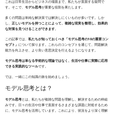
これは日常生活からビジネスの場面まで、私たちが直面する疑問で
す。そこで、
モデル思考
が重要な役割を果たします。
多くの問題は単純な解決策では解決しにくいものが多いです。しか
し、
正しいモデルを持つことによって、複雑な現実を整理し、効果的
な対策を見つけることができます
。
この記事では、
私たちが知っておくべき「モデル思考の10の重要コン
セプト」
について探ります。これらのコンセプトを通じて、問題解決
能力を向上させ、より良い意思決定を行えるようになります。
モデル思考は単なる学術的な理論ではなく、生活や仕事に実際に応用
できる実践的なツール
です。
では、一緒にこの知識の旅を始めましょう。
モデル思考とは？
モデル思考
とは、私たちが複雑な問題を理解し、解決するための枠組
みです。日々の生活や仕事で直面するさまざまな課題に対処するため
に、モデル思考を活用しています。これにより、状況をより深く理解