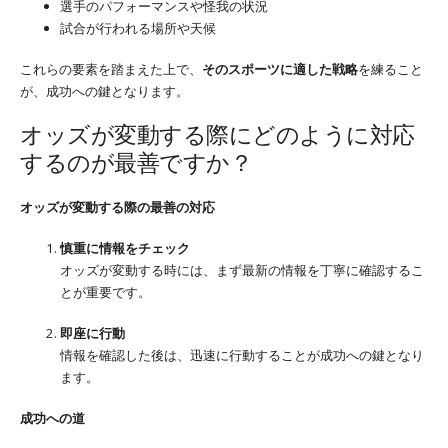
選手のパフォーマンスや怪我の状況
試合が行われる場所や天候
これらの要素を踏まえた上で、
そのスポーツに適した戦略
を練ること
が、成功への鍵となります。
オッズが変動する際にどのように対応
するのが最善ですか？
オッズが変動する際の最善の対応
慎重に情報をチェック
オッズが変動する時には、まず最新の情報を丁寧に確認するこ
とが重要です。
即座に行動
情報を確認した後は、迅速に行動することが成功への鍵となり
ます。
成功への道