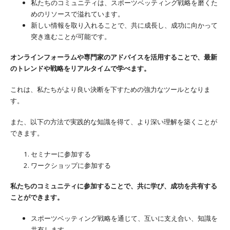
私たちのコミュニティは、スポーツベッティング戦略を磨くた
めのリソースで溢れています。
新しい情報を取り入れることで、共に成長し、成功に向かって
突き進むことが可能です。
オンラインフォーラムや専門家のアドバイスを活用することで、最新
のトレンドや戦略をリアルタイムで学べます。
これは、私たちがより良い決断を下すための強力なツールとなりま
す。
また、以下の方法で実践的な知識を得て、より深い理解を築くことが
できます。
セミナーに参加する
ワークショップに参加する
私たちのコミュニティに参加することで、共に学び、成功を共有する
ことができます。
スポーツベッティング戦略を通じて、互いに支え合い、知識を
共有します。