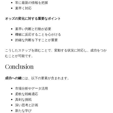
常に最新の情報を把握
素早く対応
オッズの変化に対する重要なポイント
素早い判断と行動が必要
機敏に反応することを心がける
的確な判断を下すことが重要
こうしたステップを踏むことで、変動する状況に対応し、成功をつか
むことが可能です。
Conclusion
成功への鍵
には、以下の要素が含まれます。
市場分析やデータ活用
柔軟な戦略適応
真剣な挑戦
深い思考と計画
新たな学び