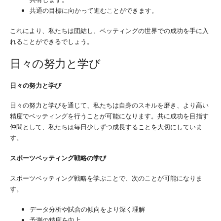
共通の目標に向かって進むことができます。
これにより、私たちは団結し、ベッティングの世界での成功を手に入
れることができるでしょう。
日々の努力と学び
日々の努力と学び
日々の努力と学びを通じて、私たちは自身のスキルを磨き、より高い
精度でベッティングを行うことが可能になります。共に成功を目指す
仲間として、私たちは毎日少しずつ成長することを大切にしていま
す。
スポーツベッティング戦略の学び
スポーツベッティング戦略を学ぶことで、次のことが可能になりま
す。
データ分析や試合の傾向をより深く理解
予測の精度を向上