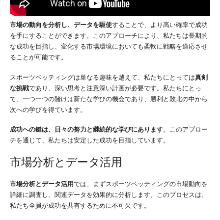
市場の動向を分析し、データを駆使
することで、より高い確率で成功
を手にすることができます。このアプローチにより、私たちは長期的
な成功を目指し、変化する市場環境においても柔軟に戦略を適応させ
ることが可能です。
スポーツベッティングは単なる趣味を越えて、私たちにとっては
真剣
な挑戦
であり、深い思考と注意深い計画が必要です。私たちにとっ
て、一つ一つの賭けは新たな学びの機会であり、勝利と敗北の中から
次への学びを得ています。
成功への鍵は、日々の努力と継続的な学びにあります
。このアプロー
チを通じて、私たちは安定した成功を目指しています。
市場分析とデータ活用
市場分析とデータ活用
では、まずスポーツベッティングの市場動向を
詳細に調査し、関連データを効果的に分析します。このプロセスは、
私たち全員が成功を共有するために不可欠です。