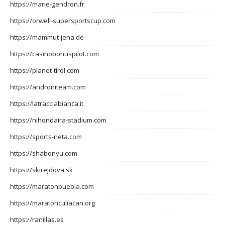
https://marie-gendron.fr
https://orwell-supersportscup.com
https://mammut-jena.de
https://casinobonuspilot.com
https://planet-tirol.com
https://androniteam.com
https://latracciabianca.it
https://nihondaira-stadium.com
https://sports-neta.com
https://shabonyu.com
https://skirejdova.sk
https://maratonpuebla.com
https://maratonculiacan.org
https://ranillas.es