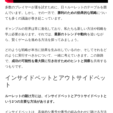
多数のプレイヤーが運を試すために、日々ルーレットのテーブルを囲
んでいます。しかし、その一方で、
勝利のための効果的な戦略
につい
ても多くの議論が巻き起こっています。
ギャンブルの世界は常に進化しており、私たちも新しい方法や戦略を
学ぶ必要があります。それでは、
最新のトレンドや動向
を追いなが
ら、賢くゲームを進める方法を探ってみましょう。
どのような戦略が本当に効果を生み出しているのか、そしてそれをど
のように実行すべきかについて、一緒に考えていきます。この旅路
で、
成功の可能性を最大限に引き出すためのヒントと洞察
を共有する
つもりです。
インサイドベットとアウトサイドベッ
ト
ルーレットの賭け方には、インサイドベットとアウトサイドベットと
いう2つの主要な方法があります。
インサイドベットは、具体的な番号や番号の組み合わせに賭ける方法